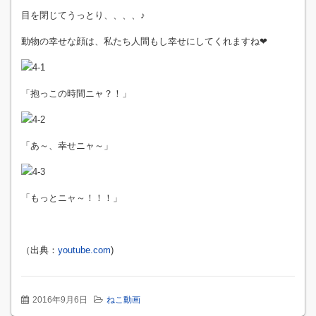
目を閉じてうっとり、、、、♪
動物の幸せな顔は、私たち人間もし幸せにしてくれますね❤
「抱っこの時間ニャ？！」
「あ～、幸せニャ～」
「もっとニャ～！！！」
（出典：
youtube.com
)
2016年9月6日
ねこ動画