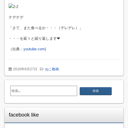
ナデナデ
「さて、また食べるか・・・（デレデレ）」
・・・を延々と繰り返します❤
（出典：
youtube.com
)
2016年8月27日
ねこ動画
検
索:
facebook like