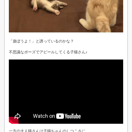
「遊ぼうよ！」と誘っているのかな？
不思議なポーズでアピールしてくる子猫さん♪
一方の大人猫さんは子猫ちゃんのしつこさに