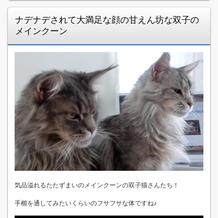
ナデナデされて大満足な顔の甘えん坊な双子の
メインクーン
気品溢れるたたずまいのメインクーンの双子猫さんたち！
手櫛を通してみたいくらいのフサフサな体ですね♪