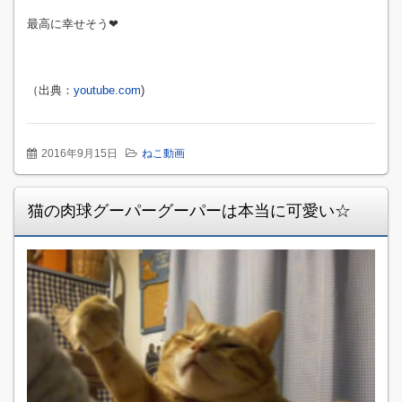
最高に幸せそう❤
（出典：
youtube.com
)
2016年9月15日
ねこ動画
猫の肉球グーパーグーパーは本当に可愛い☆