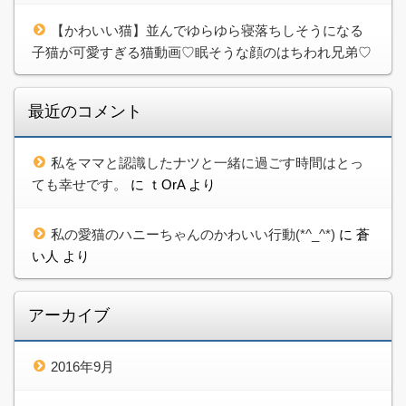
【かわいい猫】並んでゆらゆら寝落ちしそうになる
子猫が可愛すぎる猫動画♡眠そうな顔のはちわれ兄弟♡
最近のコメント
私をママと認識したナツと一緒に過ごす時間はとっ
ても幸せです。
に
ｔOrA
より
私の愛猫のハニーちゃんのかわいい行動(*^_^*)
に
蒼
い人
より
アーカイブ
2016年9月