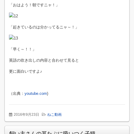
「おはよう！朝ですニャ！」
「起きているのは分かってるニャ～！」
「早く～！！」
英語の吹き出しの内容と合わせて見ると
更に面白いですよ♪
（出典：
youtube.com
)
2016年9月23日
ねこ動画
飼い主さんの耳たぶに吸いつく子猫