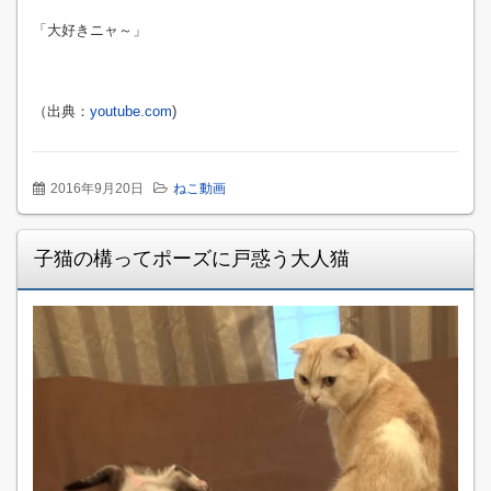
「大好きニャ～」
（出典：
youtube.com
)
2016年9月20日
ねこ動画
子猫の構ってポーズに戸惑う大人猫