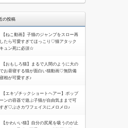
近の投稿
【ねこ動画】子猫のジャンプをスロー再
したら可愛すぎてほっこり♡猫アタック
キュン死に必須☆
【おもしろ猫】まるで人間のように大の
でお昼寝する猫が面白い猫動画♡無防備
寝相が可愛すぎ♪
【エキゾチックショートヘアー】ポップ
ーンの容器で遊ぶ子猫が自由気ままで可
すぎ♡ぶさカワフェイスにメロメロ♪
【かわいい猫】自分の尻尾を吸うのが止