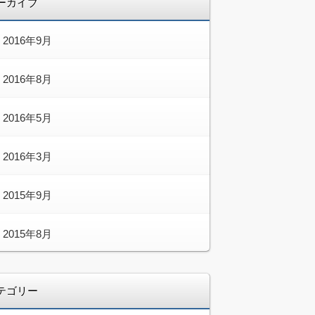
ーカイブ
2016年9月
2016年8月
2016年5月
2016年3月
2015年9月
2015年8月
テゴリー