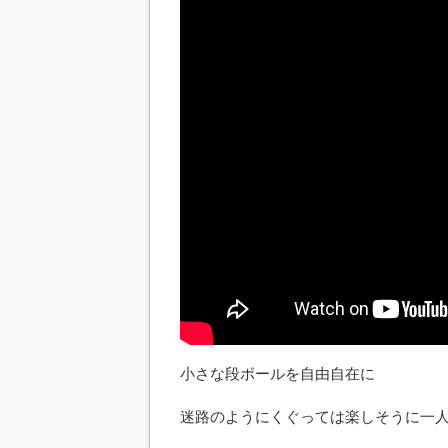
小さな段ボールを自由自在に
迷路のようにくぐっては楽しそうに一人