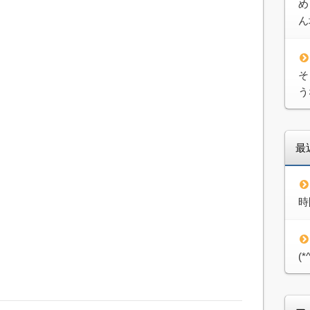
め
ん
そ
う
最
時
(*