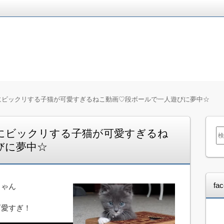
にビックリする子猫が可愛すぎるねこ動画♡段ボールで一人遊びに夢中☆
にビックリする子猫が可愛すぎるね
検
索
びに夢中☆
fac
ちゃん
可愛すぎ！