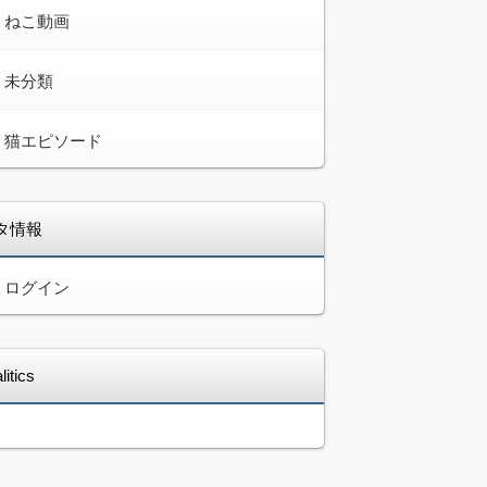
ねこ動画
未分類
猫エピソード
タ情報
ログイン
litics