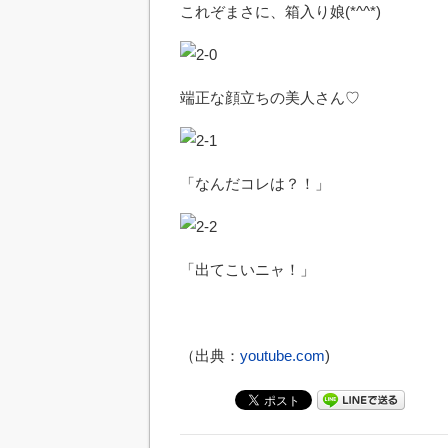
これぞまさに、箱入り娘(*^^*)
端正な顔立ちの美人さん♡
「なんだコレは？！」
「出てこいニャ！」
（出典：
youtube.com
)