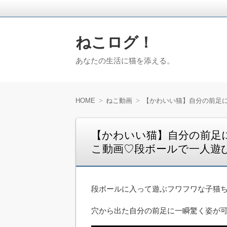
ねこログ！
あなたの生活に猫を添える。
HOME
ねこ動画
【かわいい猫】自分の前足
【かわいい猫】自分の前足
こ動画♡段ボールで一人遊
段ボールに入って遊ぶフワフワな子猫
穴から出た自分の前足に一瞬驚く姿が