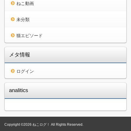
ねこ動画
未分類
猫エピソード
メタ情報
ログイン
analitics
Copyright ©2026 ねこログ！ All Rights Reserved.