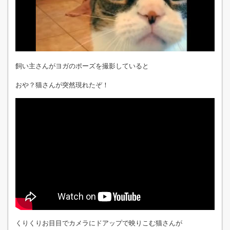
飼い主さんがヨガのポーズを撮影していると
おや？猫さんが突然現れたぞ！
くりくりお目目でカメラにドアップで映りこむ猫さんが