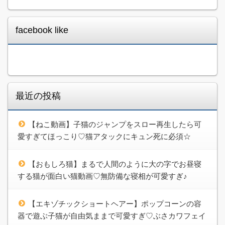
facebook like
最近の投稿
【ねこ動画】子猫のジャンプをスロー再生したら可
愛すぎてほっこり♡猫アタックにキュン死に必須☆
【おもしろ猫】まるで人間のように大の字でお昼寝
する猫が面白い猫動画♡無防備な寝相が可愛すぎ♪
【エキゾチックショートヘアー】ポップコーンの容
器で遊ぶ子猫が自由気ままで可愛すぎ♡ぶさカワフェイ